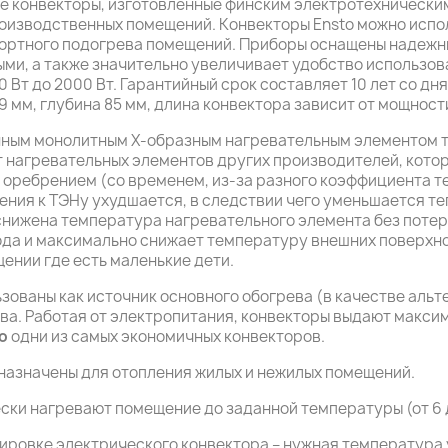
е конвекторы, изготовленные финским электротехнически
роизводственных помещений. Конвекторы Ensto можно испол
мфортного подогрева помещений. Приборы оснащены надеж
ыми, а также значительно увеличивает удобство использов
Вт до 2000 Вт. Гарантийный срок составляет 10 лет со дн
 мм, глубина 85 мм, длина конвектора зависит от мощности 
ным монолитным X-образным нагревательным элементом т
т нагревательных элементов других производителей, кото
оребрением (со временем, из-за разного коэффициента 
ния к ТЭНу ухудшается, в следствии чего уменьшается т
снижена температура нагревательного элемента без потер
да и максимально снижает температуру внешних поверхнос
ении где есть маленькие дети.
зованы как источник основного обогрева (в качестве альт
а. Работая от электропитания, конвекторы выдают макси
o
одни из самых экономичных конвекторов.
азначены для отопления жилых и нежилых помещений.
ки нагревают помещение до заданной температуры (от 6 д
ировке электрического конвектора – нужная температура 