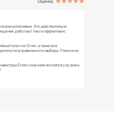
Оценка
ся впечатлениями. Это действительно 
ещения, работают тихо и эффективно 
ый талон на 10 лет, а также все 
ренности в правильности выбора. Плюсом ко 
векторы Ensto и магазин konvektory.by всем, 
!