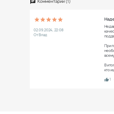
Комментарии (1)
Наде
Недав
02.09.2024, 22:08
качес
От Влад
подд
При п
необх
всему
В ито
кто и
1