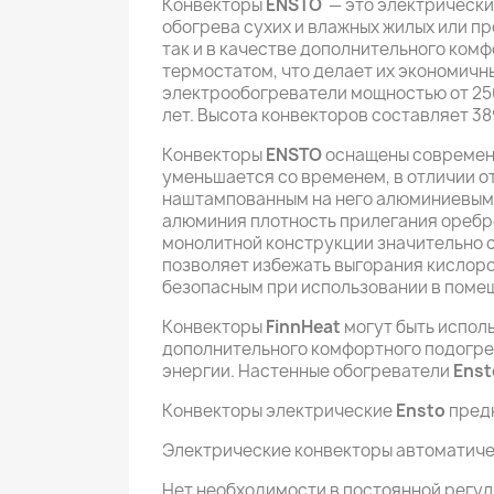
Конвекторы
ENSTO
— это электрически
обогрева сухих и влажных жилых или п
так и в качестве дополнительного ко
термостатом, что делает их экономичн
электрообогреватели мощностью от 250 
лет. Высота конвекторов составляет 389
Конвекторы
ENSTO
оснащены современ
уменьшается со временем, в отличии о
наштампованным на него алюминиевым 
алюминия плотность прилегания оребре
монолитной конструкции значительно 
позволяет избежать выгорания кислоро
безопасным при использовании в помещ
Конвекторы
FinnHeat
могут быть исполь
дополнительного комфортного подогрев
энергии. Настенные обогреватели
Enst
Конвекторы электрические
Ensto
предн
Электрические конвекторы автоматичес
Нет необходимости в постоянной регул