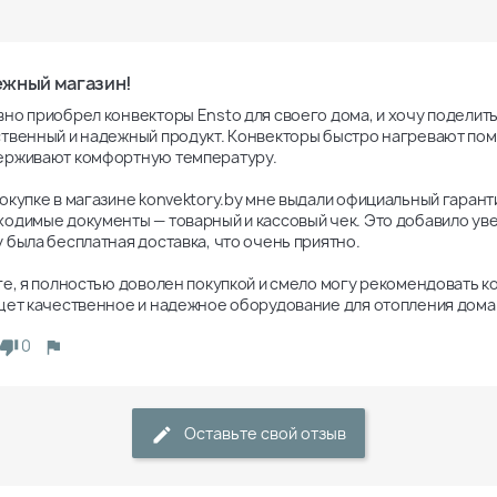
жный магазин!
но приобрел конвекторы Ensto для своего дома, и хочу поделить
твенный и надежный продукт. Конвекторы быстро нагревают пом
ерживают комфортную температуру.

окупке в магазине konvektory.by мне выдали официальный гарантийн
одимые документы — товарный и кассовый чек. Это добавило уве
 была бесплатная доставка, что очень приятно.

ге, я полностью доволен покупкой и смело могу рекомендовать кон
щет качественное и надежное оборудование для отопления дома
0
Оставьте свой отзыв