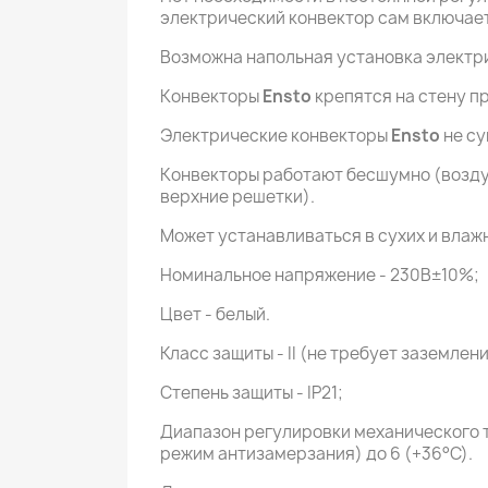
электрический конвектор сам включает
Возможна напольная установка электри
Конвекторы
Ensto
крепятся на стену п
Электрические конвекторы
Ensto
не су
Конвекторы работают бесшумно (воздух
верхние решетки).
Может устанавливаться в сухих и влаж
Номинальное напряжение - 230В±10%;
Цвет - белый.
Класс защиты - II (не требует заземлени
Степень защиты - IP21;
Диапазон регулировки механического те
режим антизамерзания) до 6 (+36°С).