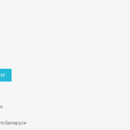
НУ
ых
по Беларуси