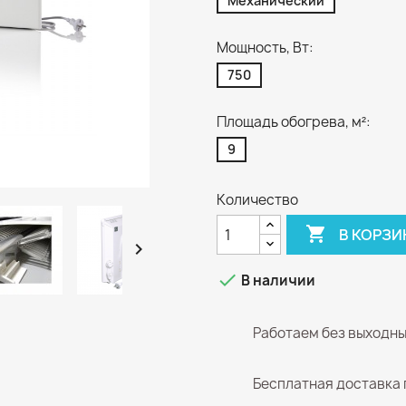
Механический
Мощность, Вт:
750
Площадь обогрева, м²:
9
Количество

В КОРЗИ


В наличии
Работаем без выходн
Бесплатная доставка 