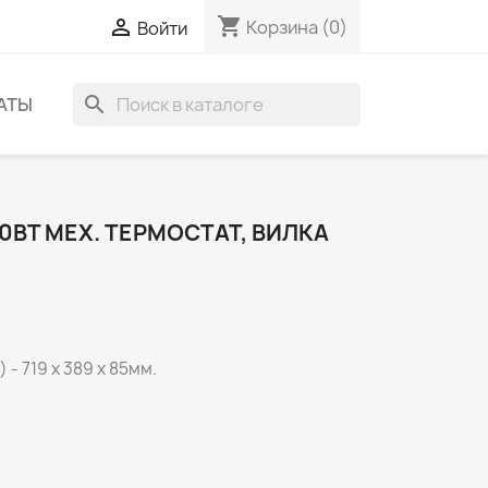
shopping_cart

Корзина
(0)
Войти
search
АТЫ
50ВТ МЕХ. ТЕРМОСТАТ, ВИЛКА
 - 719 х 389 х 85мм.