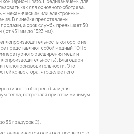
м концерном Ensto. Предназначены для
ьзовать как для основного обогрева,
ным механическим или электронным
ания. В линейке представлены
я продажи, а срок службы превышает 30
( от 451 мм до 1523 мм).
еплопроизводительность которого не
рое представляют собой медный ТЭН с
температурного расширения меди и
еплопроизводительность). Благодаря
и теплопроизводительности. Это
тей конвектора, что делает его
ернативного обогрева) или для
мум тепла, потребляя при этом минимум
о 36 градусов С).
устанавливается один раз, после этого