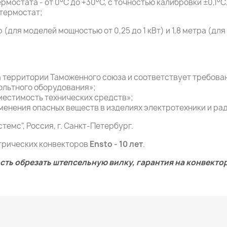
мостата - от 0°С до +30°С, с точностью калибровки ±0,1°С.
термостат;
 (для моделей мощностью от 0,25 до 1 кВт) и 1,8 метра (для
 территории Таможенного союза и соответствует требова
вольтного оборудования»;
местимость технических средств»;
менения опасных веществ в изделиях электротехники и ра
емс", Россия, г. Санкт-Петербург.
трических конвекторов
Ensto - 10 лет
.
ость обрезать штепсельную вилку, гарантия на конвект