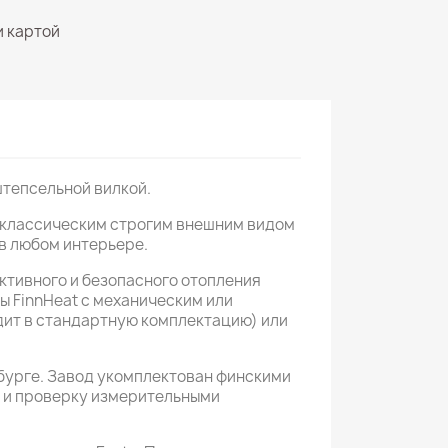
и картой
штепсельной вилкой.
т классическим строгим внешним видом
в любом интерьере.
ктивного и безопасного отопления
ы FinnHeat с механическим или
дит в стандартную комплектацию) или
рбурге. Завод укомплектован финскими
ь и проверку измерительными