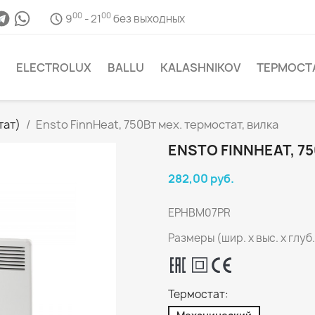
00
00
9
- 21
без выходных
ELECTROLUX
BALLU
KALASHNIKOV
ТЕРМОСТ
тат)
Ensto FinnHeat, 750Вт мех. термостат, вилка
ENSTO FINNHEAT, 7
282,00 руб.
EPHBM07PR
Размеры (шир. х выс. х глуб.)
Термостат: