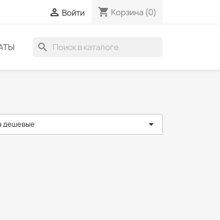
shopping_cart

Корзина
(0)
Войти
search
АТЫ

а дешевые