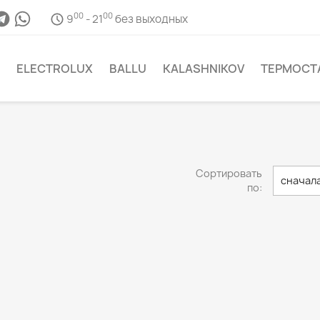
00
00
9
- 21
без выходных
ELECTROLUX
BALLU
KALASHNIKOV
ТЕРМОСТ
Сортировать
сначал
по: